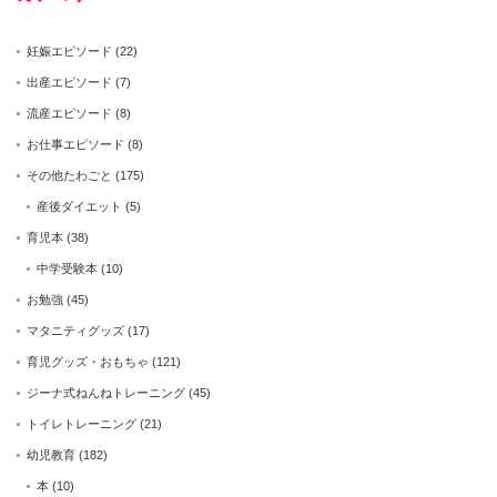
妊娠エピソード
(22)
出産エピソード
(7)
流産エピソード
(8)
お仕事エピソード
(8)
その他たわごと
(175)
産後ダイエット
(5)
育児本
(38)
中学受験本
(10)
お勉強
(45)
マタニティグッズ
(17)
育児グッズ・おもちゃ
(121)
ジーナ式ねんねトレーニング
(45)
トイレトレーニング
(21)
幼児教育
(182)
本
(10)