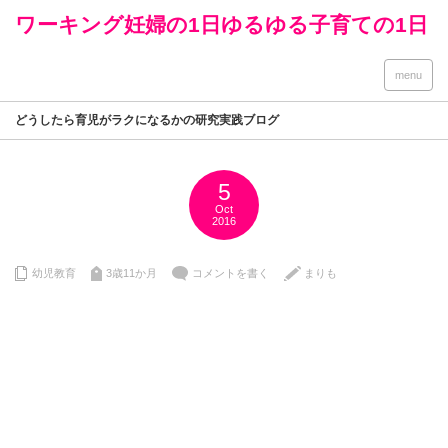
ワーキング妊婦の1日ゆるゆる子育ての1日
menu
どうしたら育児がラクになるかの研究実践ブログ
5
Oct
2016
幼児教育
3歳11か月
コメントを書く
まりも