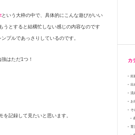
ぶ
という大枠の中で、具体的にこんな遊びがいい
もうとすると結構忙しない感じの内容なのです
シンプルであっさりしているのです。
勉強はただ1つ！
カ
妊
出
流
お
そ
モを記録して見たいと思います。
育