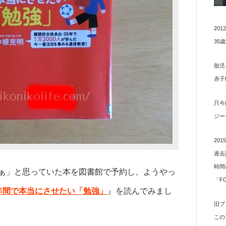
20
35
胎児
赤子
只今
ジー
20
過去
時間
ぁ」と思っていた本を図書館で予約し、ようやっ
「F
年間で本当にさせたい「勉強」
』を読んでみまし
旧ブ
この