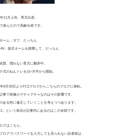
12年11月上旬、男児出産。
歳で産んだので高齢出産です。
ネーム：ダフ、だっちん
HN：胎児ネームを踏襲して、だっちん
絶賛、慣れない育児に翻弄中。
ナ式のねんトレを2か月半から開始。
15年8月30日よりFC2ブログからこちらのブログに移転。
記事で画像がグチャグチャなのはその影響です。
のある時に修正していくことを考えつつあります。
C2」という単語が記事内にあるのはこの余韻です。
ログはこちら。
ブログでパスワードを入力しても見られない読者様は、