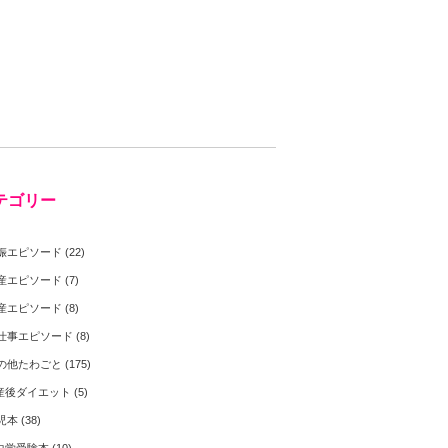
テゴリー
娠エピソード
(22)
産エピソード
(7)
産エピソード
(8)
仕事エピソード
(8)
の他たわごと
(175)
産後ダイエット
(5)
児本
(38)