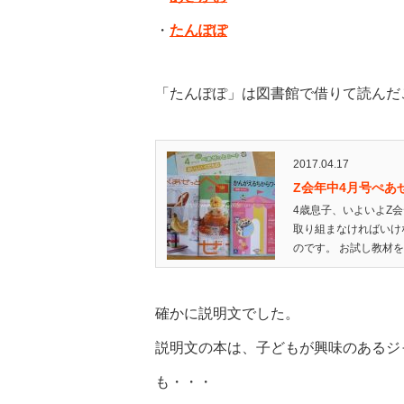
・
たんぽぽ
「たんぽぽ」は図書館で借りて読んだ
2017.04.17
Z会年中4月号ぺあ
4歳息子、いよいよZ
取り組まなければいけ
のです。 お試し教材を
確かに説明文でした。
説明文の本は、子どもが興味のあるジ
も・・・