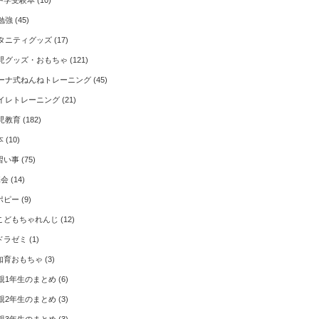
中学受験本
(10)
勉強
(45)
タニティグッズ
(17)
児グッズ・おもちゃ
(121)
ーナ式ねんねトレーニング
(45)
イレトレーニング
(21)
児教育
(182)
本
(10)
習い事
(75)
Z会
(14)
ポピー
(9)
こどもちゃれんじ
(12)
ドラゼミ
(1)
知育おもちゃ
(3)
親1年生のまとめ
(6)
親2年生のまとめ
(3)