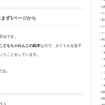
お
マ
まず1ページから
育
ジ
ト
手法です。
幼
こどもちゃれんじの絵本
なので、タイトルを息子
いうことをしています。
だな。
母
母
ない