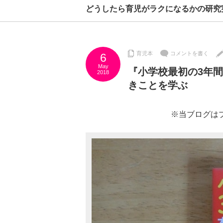
どうしたら育児がラクになるかの研究
育児本
コメントを書く
6
May
『小学校最初の3年
2018
きことを学ぶ
※当ブログは