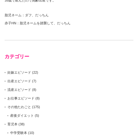
35歳で産んだので高齢出産です。
胎児ネーム：ダフ、だっちん
赤子HN：胎児ネームを踏襲して、だっちん
カテゴリー
妊娠エピソード
(22)
出産エピソード
(7)
流産エピソード
(8)
お仕事エピソード
(8)
その他たわごと
(175)
産後ダイエット
(5)
育児本
(38)
中学受験本
(10)