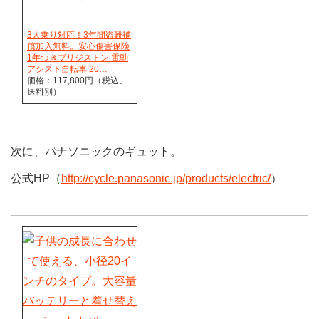
3人乗り対応！3年間盗難補
償加入無料。安心傷害保険
1年つきブリジストン 電動
アシスト自転車 20…
価格：117,800円（税込、
送料別）
次に、パナソニックのギュット。
公式HP（
http://cycle.panasonic.jp/products/electric/
）