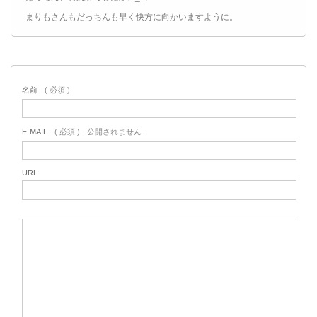
まりもさんもだっちんも早く快方に向かいますように。
名前
( 必須 )
E-MAIL
( 必須 ) - 公開されません -
URL