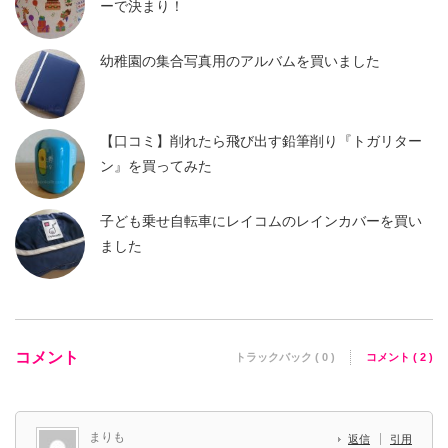
ーで決まり！
幼稚園の集合写真用のアルバムを買いました
【口コミ】削れたら飛び出す鉛筆削り『トガリター
ン』を買ってみた
子ども乗せ自転車にレイコムのレインカバーを買い
ました
コメント
トラックバック ( 0 )
コメント ( 2 )
まりも
返信
引用