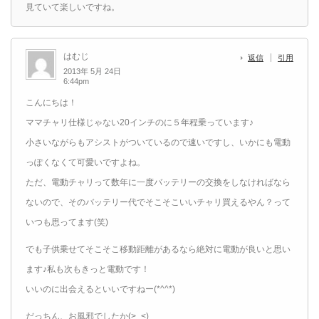
見ていて楽しいですね。
はむじ
返信
引用
2013年 5月 24日
6:44pm
こんにちは！
ママチャリ仕様じゃない20インチのに５年程乗っています♪
小さいながらもアシストがついているので速いですし、いかにも電動
っぽくなくて可愛いですよね。
ただ、電動チャリって数年に一度バッテリーの交換をしなければなら
ないので、そのバッテリー代でそこそこいいチャリ買えるやん？って
いつも思ってます(笑)
でも子供乗せてそこそこ移動距離があるなら絶対に電動が良いと思い
ます♪私も次もきっと電動です！
いいのに出会えるといいですねー(*^^*)
だっちん、お風邪でしたか(>_<)