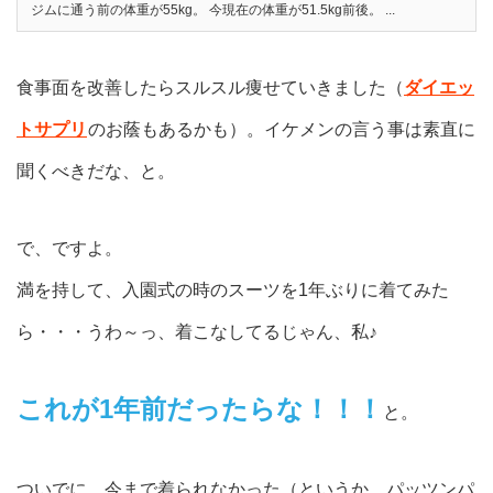
ジムに通う前の体重が55kg。 今現在の体重が51.5kg前後。 ...
食事面を改善したらスルスル痩せていきました（
ダイエッ
トサプリ
のお蔭もあるかも）。イケメンの言う事は素直に
聞くべきだな、と。
で、ですよ。
満を持して、入園式の時のスーツを1年ぶりに着てみた
ら・・・うわ～っ、着こなしてるじゃん、私♪
これが1年前だったらな！！！
と。
ついでに、今まで着られなかった（というか、パッツンパ