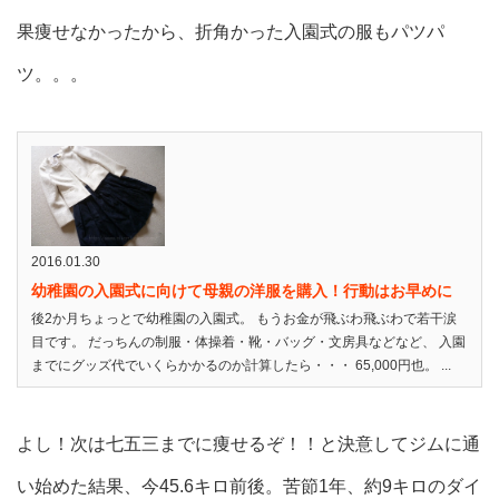
果痩せなかったから、折角かった入園式の服もパツパ
ツ。。。
2016.01.30
幼稚園の入園式に向けて母親の洋服を購入！行動はお早めに
後2か月ちょっとで幼稚園の入園式。 もうお金が飛ぶわ飛ぶわで若干涙
目です。 だっちんの制服・体操着・靴・バッグ・文房具などなど、 入園
までにグッズ代でいくらかかるのか計算したら・・・ 65,000円也。 ...
よし！次は七五三までに痩せるぞ！！と決意してジムに通
い始めた結果、今45.6キロ前後。苦節1年、約9キロのダイ