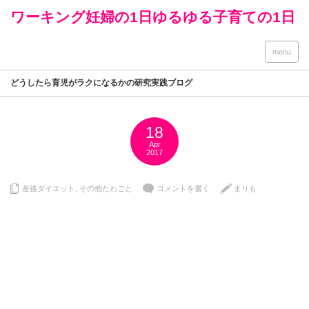
ワーキング妊婦の1日ゆるゆる子育ての1日
menu
どうしたら育児がラクになるかの研究実践ブログ
18
Apr
2017
産後ダイエット
,
その他たわごと
コメントを書く
まりも