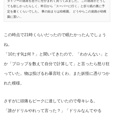
ダイソーの迷路を息子にせがまれて買ってみました。 この迷路がどうし
ても欲しかったらしく、昨日から「スーパーに行く」と折り紙の裏に予
定を書くくらいでした。 事の始まりは幼稚園。 どうやらこの迷路が幼稚
園に置い...
この時点で21時くらいだったので眠たかったんでしょう
ね。
「10たす9は何？」と聞いてきたので、「わかんない」と
か「ブロップを数えて自分で計算して」と言ったら怒り狂
っていた。物は投げるわ暴言吐くわ、また妖怪に憑りつか
れた模様。
さすがに頭痛もピークに達していたので母キレる。
「誰がドリルやれって言った？」「ドリルなんてやる