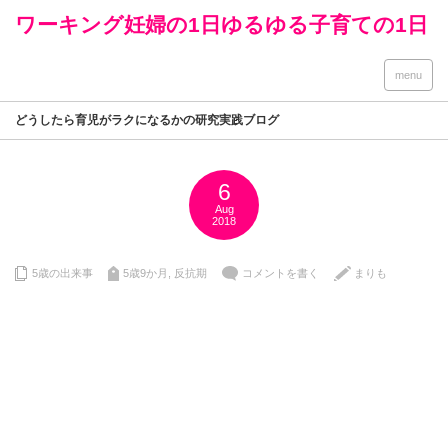
ワーキング妊婦の1日ゆるゆる子育ての1日
menu
どうしたら育児がラクになるかの研究実践ブログ
6
Aug
2018
5歳の出来事
5歳9か月
,
反抗期
コメントを書く
まりも