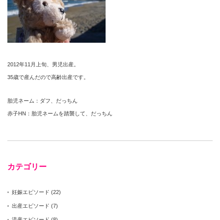
2012年11月上旬、男児出産。
35歳で産んだので高齢出産です。
胎児ネーム：ダフ、だっちん
赤子HN：胎児ネームを踏襲して、だっちん
カテゴリー
妊娠エピソード
(22)
出産エピソード
(7)
流産エピソード
(8)