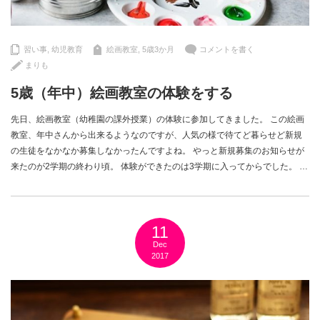
習い事
,
幼児教育
絵画教室
,
5歳3か月
コメントを書く
まりも
5歳（年中）絵画教室の体験をする
先日、絵画教室（幼稚園の課外授業）の体験に参加してきました。 この絵画
教室、年中さんから出来るようなのですが、人気の様で待てど暮らせど新規
の生徒をなかなか募集しなかったんですよね。 やっと新規募集のお知らせが
来たのが2学期の終わり頃。 体験ができたのは3学期に入ってからでした。 …
11
Dec
2017