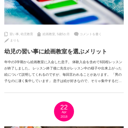
習い事
,
幼児教育
絵画教室
,
5歳5か月
コメントを書く
まりも
幼児の習い事に絵画教室を選ぶメリット
年中の3学期から絵画教室に入会した息子。 体験入会を含めて6回程レッスン
が終了しました。 レッスン終了後に先生がレッスン中の様子や出来上がった
絵について説明してくれるのですが、毎回言われることがあります。 「男の
子なのに凄く集中しています」 息子は絵が好きなので、そりゃ集中するだ…
22
Apr
2018