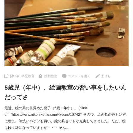
習い事
,
幼児教育
絵画教室
コメントを書く
まりも
5歳児（年中）、絵画教室の習い事をしたいん
だってさ
最近、絵の具に目覚めた息子（5歳・年中）。 [clink
url="https://www.nikonikolife.com/4years/10742"] その後、絵の具の色も14色
に増え、筆洗いバケツも買い、絵の具セットが充実してきました。ただ、絵
は段々雑になっていますが・・・ そん…