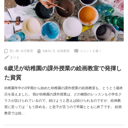
習い事
,
幼児教育
6歳4か月
,
絵画教室
コメントを書く
まりも
6歳児が幼稚園の課外授業の絵画教室で発揮し
た資質
幼稚園年中の3学期から始めた幼稚園の課外授業の絵画教室も、とうとう最終
日を迎えました。 我が幼稚園の課外授業は、どの種類のレッスンも小学生ク
ラスが設けられているので、続けようと思えば続けられるのですが、絵画教
室に至っては「もう辞める」と息子が言うので卒園とともに終了です。 絵画
教室では始…