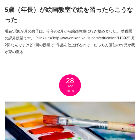
5歳（年長）が絵画教室で絵を習ったらこうな
った
現在5歳8か月の息子は、今年の2月から絵画教室に行き始めました。 幼稚園
の課外授業です。 [clink url="http://www.nikonikolife.com/education/11892"] 月
2回なんですけど1回の授業で1作品を仕上げるので、だっちん画伯の作品が我
が家の至る…
28
Apr
2018