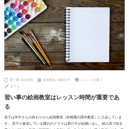
習い事
,
幼児教育
絵画教室
,
5歳5か月
コメントを書く
まりも
習い事の絵画教室はレッスン時間が重要であ
る
息子は年中さんの終わりから絵画教室（幼稚園の課外教室）に入会していま
す。 息子が参加している曜日のクラスは男の子が結構いるし、絵の具で絵を