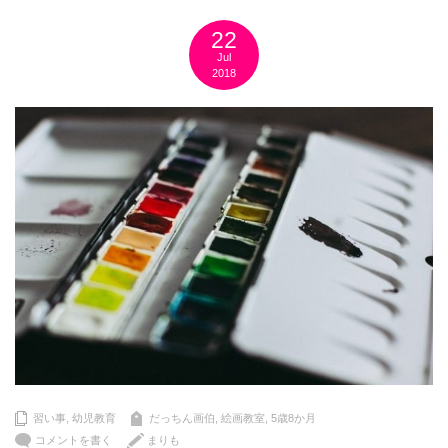
22
Jul
2018
習い事
,
幼児教育
だっちん画伯
,
絵画教室
,
5歳8か月
コメントを書く
まりも